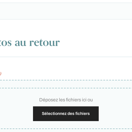
os au retour
)
Déposez les fichiers ici ou
Sélectionnez des fichiers