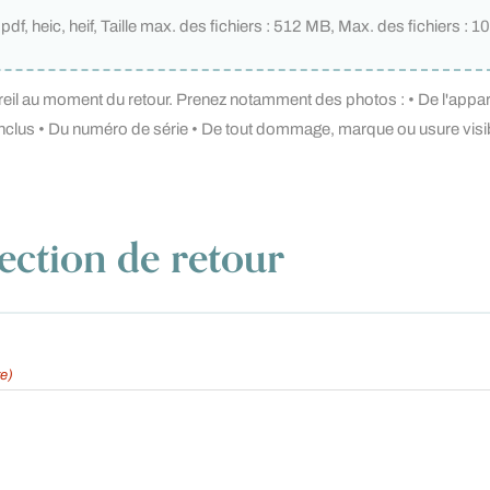
pdf, heic, heif, Taille max. des fichiers : 512 MB, Max. des fichiers : 10
areil au moment du retour. Prenez notamment des photos : • De l'appar
nclus • Du numéro de série • De tout dommage, marque ou usure visib
ction de retour
e)