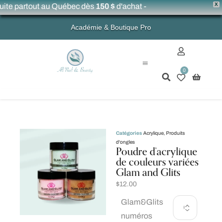
X
uite partout au Québec dès
150 $
d'achat -
Académie & Boutique Pro
0
Mon compte
Catégories
Acrylique
,
Produits
d'ongles
Poudre d’acrylique
de couleurs variées
Glam and Glits
$
12.00
Glam&Glits
numéros