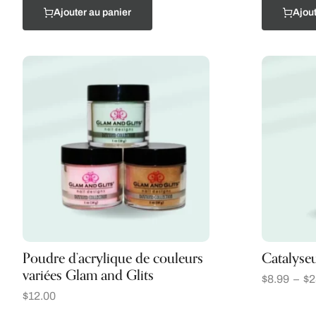
Ajouter au panier
Ajout
Poudre d’acrylique de couleurs
Catalyseu
variées Glam and Glits
$
8.99
–
$
2
$
12.00