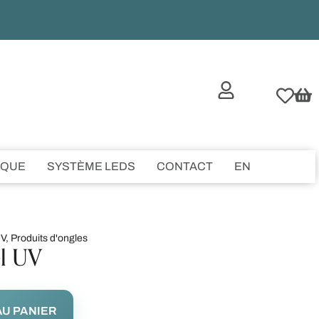
IQUE
SYSTÈME LEDS
CONTACT
EN
UV
,
Produits d'ongles
el UV
U PANIER