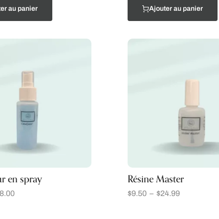
er au panier
Ajouter au panier
r en spray
Résine Master
8.00
$
9.50
–
$
24.99