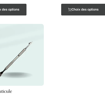
x des options
Choix des options
ticule