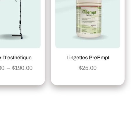
 D’esthétique
Lingettes PreEmpt
00
–
$
190.00
$
25.00