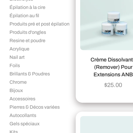
Épilation à la cire
Épilation au fil
Produits pré et post épilation
Produits d'ongles
Resine et poudre
Acrylique
Nail art
Crème Dissolvan
Foils
(remover) Pour
Brillants & Poudres
Extensions ANB
Chrome
$
25.00
Bijoux
Accessoires
Pierres & Décos variées
Autocollants
Gels spéciaux
Kits