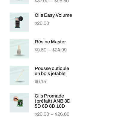
$
37.00
–
$
96.50
Cils Easy Volume
$
20.00
Résine Master
$
9.50
–
$
24.99
Pousse cuticule
en bois jetable
$
0.15
Cils Promade
(préfait) ANB 3D
5D 6D 8D 10D
$
20.00
–
$
26.00