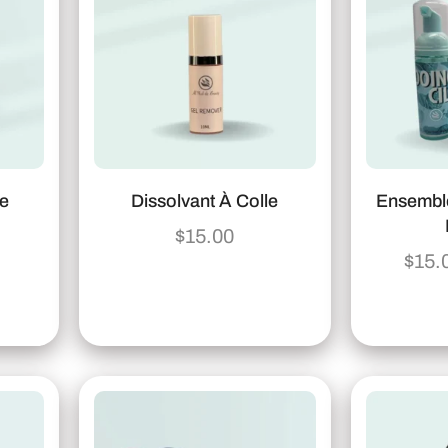
te
Dissolvant À Colle
Ensembl
$
15.00
$
15.