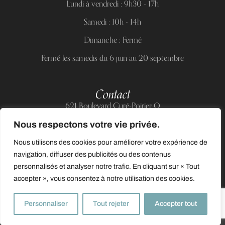
Lundi à vendredi : 9h30 - 17h
Samedi : 10h - 14h
Dimanche : Fermé
Fermé les samedis du 6 juin au 20 septembre
Contact
621 Boulevard Curé-Poirier O
Longueuil (Québec) J4J 5H2
Nous respectons votre vie privée.
Téléphone :
(514) 885-6217
Nous utilisons des cookies pour améliorer votre expérience de
Courriel :
support@allnailandbeauty.com
navigation, diffuser des publicités ou des contenus
personnalisés et analyser notre trafic. En cliquant sur « Tout
accepter », vous consentez à notre utilisation des cookies.
0
Personnaliser
Tout rejeter
Accepter tout
© 2025 Tous droits réservés à All Nail & Beauty