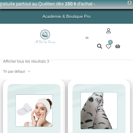
X
ratuite partout au Québec dès
150 $
d'achat -
Académie & Boutique Pro
0
Mon compte
Afficher tous les résultats 3
Tri par défaut