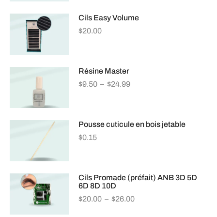
Cils Easy Volume
$
20.00
Résine Master
$
9.50
–
$
24.99
Pousse cuticule en bois jetable
$
0.15
Cils Promade (préfait) ANB 3D 5D
6D 8D 10D
$
20.00
–
$
26.00