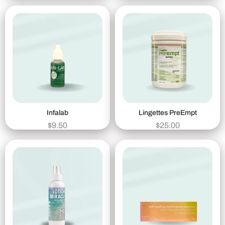
Infalab
Lingettes PreEmpt
$
9.50
$
25.00