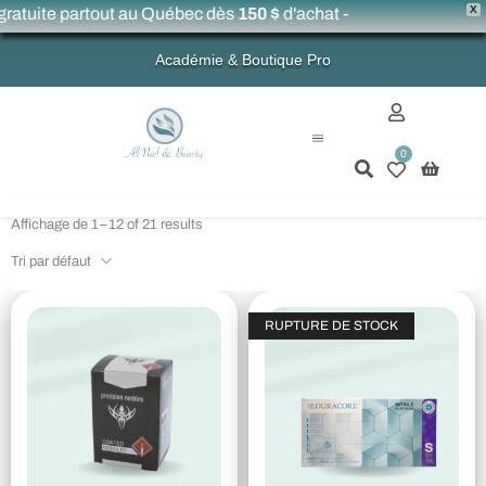
X
ratuite partout au Québec dès
150 $
d'achat -
Académie & Boutique Pro
0
Mon compte
Affichage de 1–12 of 21 results
Tri par défaut
RUPTURE DE STOCK