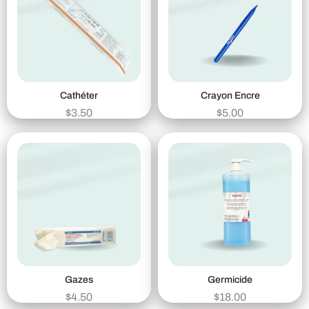
Cathéter
Crayon Encre
$
3.50
$
5.00
Gazes
Germicide
$
4.50
$
18.00