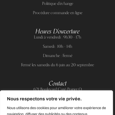
Politique d'échange
Procédure commande en ligne
Heures D'ouverture
Lundi à vendredi : 9h30 - 17h
Samedi : 10h - 14h
Dimanche : Fermé
Fermé les samedis du 6 juin au 20 septembre
Contact
621 Boulevard Curé-Poirier O
Longueuil (Québec) J4J 5H2
Nous respectons votre vie privée.
Téléphone :
(514) 885-6217
Nous utilisons des cookies pour améliorer votre expérience de
Courriel :
support@allnailandbeauty.com
navigation, diffuser des publicités ou des contenus