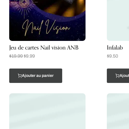
Jeu de cartes Nail vision ANB
Infalab
$
19.99
$
9.99
$
9.50
Ajouter au panier
Ajout