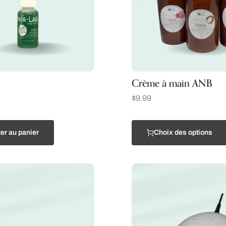
Crème à main ANB
$
9.99
er au panier
Choix des options