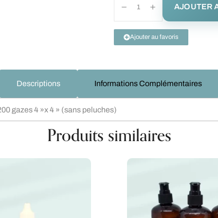
AJOUTER A
Ajouter au favoris
Descriptions
Informations Complémentaires
200 gazes 4 »x 4 » (sans peluches)
Produits similaires