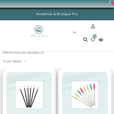
X
💗 -
Académie & Boutique Pro
0
Mon compte
Afficher tous les résultats 10
Tri par défaut