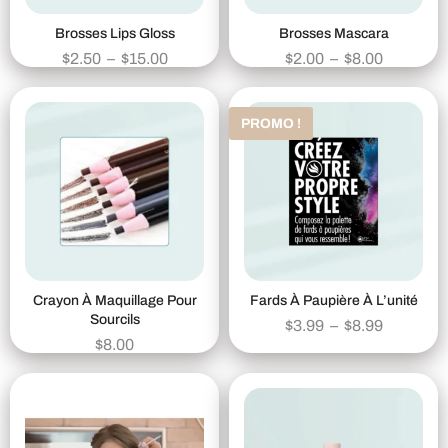
Brosses Lips Gloss
Brosses Mascara
$
2.50
–
$
15.00
$
2.00
–
$
8.00
PROMO !
Crayon À Maquillage Pour
Fards À Paupière À L’unité
Sourcils
$
3.99
–
$
8.99
$
8.00