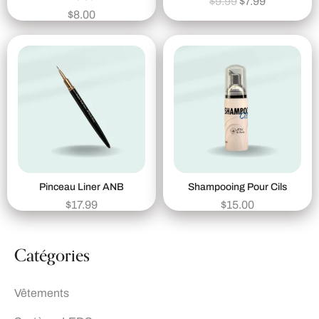
$
9.99
$
7.99
$
8.00
Pinceau Liner ANB
Shampooing Pour Cils
$
17.99
$
15.00
Catégories
Vêtements