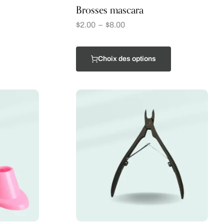
Brosses mascara
$
2.00
–
$
8.00
Choix des options