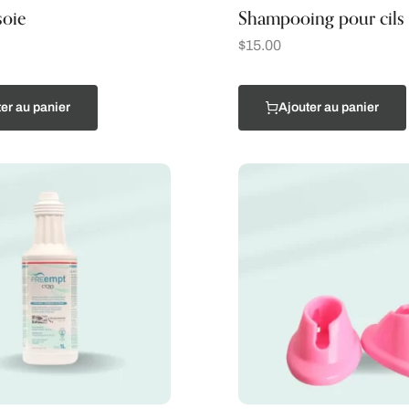
soie
Shampooing pour cils
$
15.00
er au panier
Ajouter au panier