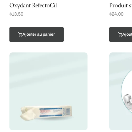
Oxydant RefectoCil
Produit s
$
13.50
$
24.00
Ajouter au panier
Ajout