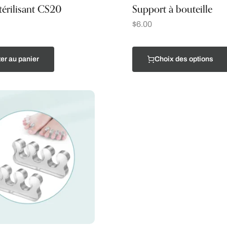
térilisant CS20
Support à bouteille
$
6.00
er au panier
Choix des options