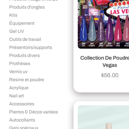
Produits d'ongles
Kits
Équipement
Gel UV
Outils de travail
Présentoirs/supports
Produits divers
Collection De Poudr
Prothèses
Vegas
Vernis uv
$
56.00
Resine et poudre
Acrylique
Nail art
Accessoires
Pierres & Décos variées
Autocollants
Gels spéciaux