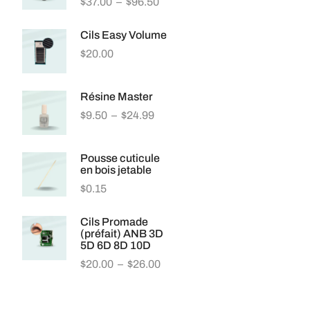
$
37.00
–
$
96.50
Cils Easy Volume
$
20.00
Résine Master
$
9.50
–
$
24.99
Pousse cuticule
en bois jetable
$
0.15
Cils Promade
(préfait) ANB 3D
5D 6D 8D 10D
$
20.00
–
$
26.00