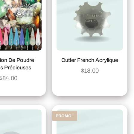
tion De Poudre
Cutter French Acrylique
es Précieuses
$
18.00
$
84.00
PROMO !