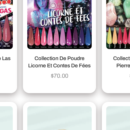
e Las
Collection De Poudre
Collec
Licorne Et Contes De Fées
Pierr
$
70.00