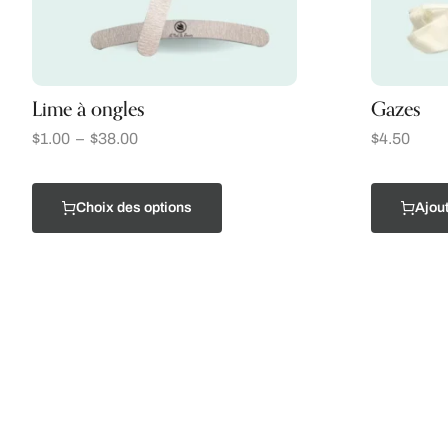
Lime à ongles
Gazes
$
1.00
–
$
38.00
$
4.50
Choix des options
Ajout