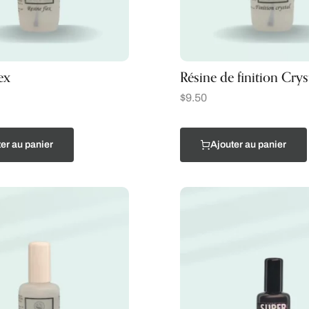
ex
Résine de finition Crys
$
9.50
er au panier
Ajouter au panier