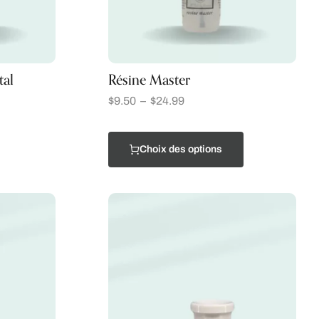
tal
Résine Master
$
9.50
–
$
24.99
Choix des options