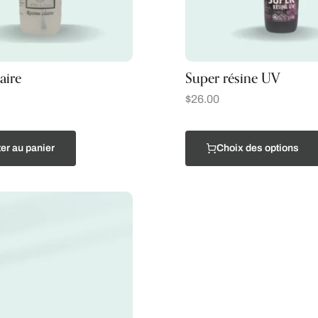
aire
Super résine UV
$
26.00
er au panier
Choix des options