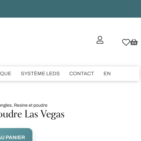
IQUE
SYSTÈME LEDS
CONTACT
EN
ongles
,
Resine et poudre
oudre Las Vegas
U PANIER