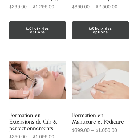
$
299.00
–
$
1,299.00
$
399.00
–
$
2,500.00
Choix des
Choix des
options
options
Formation en
Formation en
Extensions de Cils &
Manucure et Pédicure
perfectionnements
$
399.00
–
$
1,050.00
$
250.00
–
$
1,099.00