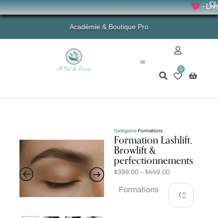
X
💗 - Livrais
Académie & Boutique Pro
0
Mon compte
Catégorie
Formations
Formation Lashlift,
Browlift &
perfectionnements
$
399.00
–
$
449.00
Formations