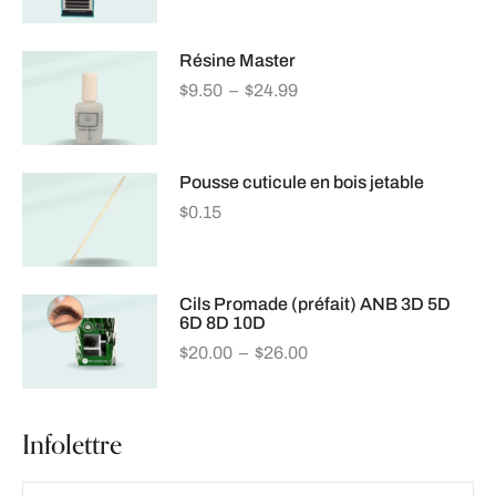
Résine Master
$
9.50
–
$
24.99
Pousse cuticule en bois jetable
$
0.15
Cils Promade (préfait) ANB 3D 5D
6D 8D 10D
$
20.00
–
$
26.00
Infolettre