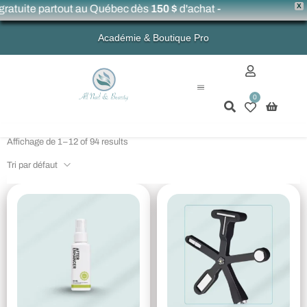
X
ratuite partout au Québec dès
150 $
d'achat -
Académie & Boutique Pro
0
Mon compte
Affichage de 1–12 of 94 results
Tri par défaut