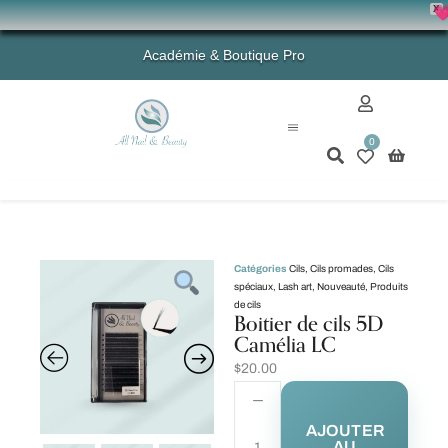
X
💗 -
Académie & Boutique Pro
0
Mon compte
Catégories
Cils
,
Cils promades
,
Cils
spéciaux
,
Lash art
,
Nouveauté
,
Produits
de cils
Boitier de cils 5D
Camélia LC
$
20.00
AJOUTER
AU