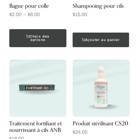
Bague pour colle
Shampooing pour cils
$
2.00
–
$
8.00
$
15.00
Choix des
Ajouter au panier
options
Traitement fortifiant et
Produit stérilisant CS20
nourrissant à cils ANB
$
24.00
$
18.00