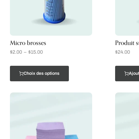
Micro brosses
Produit s
$
2.00
–
$
15.00
$
24.00
Choix des options
Ajout