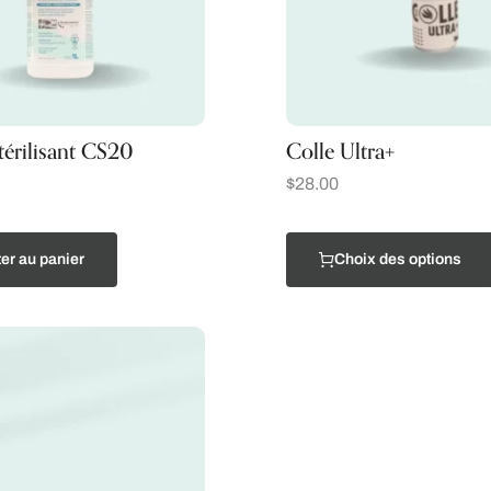
térilisant CS20
Colle Ultra+
$
28.00
er au panier
Choix des options