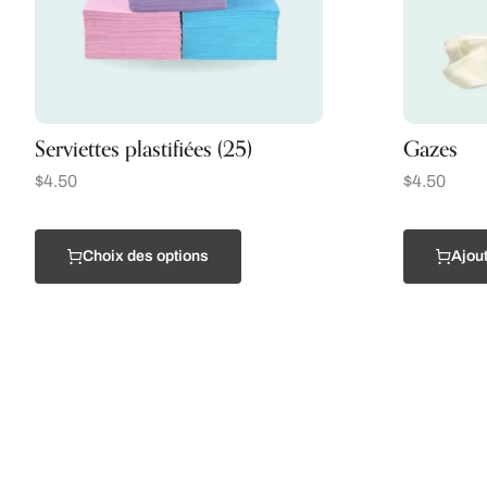
Serviettes plastifiées (25)
Gazes
$
4.50
$
4.50
Choix des options
Ajout