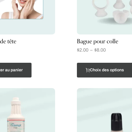
de tête
Bague pour colle
$
2.00
–
$
8.00
er au panier
Choix des options