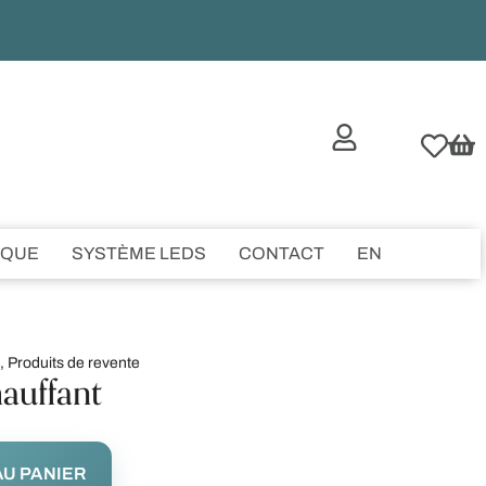
IQUE
SYSTÈME LEDS
CONTACT
EN
,
Produits de revente
hauffant
U PANIER