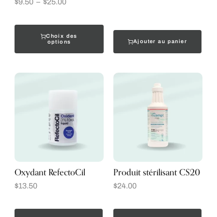
$
9.50
–
$
25.00
Choix des
Ajouter au panier
options
Oxydant RefectoCil
Produit stérilisant CS20
$
13.50
$
24.00