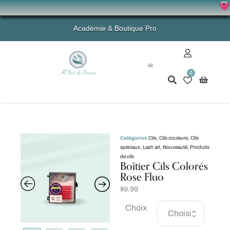
X
💗 - 
Académie & Boutique Pro
0
Mon compte
Catégories
Cils
,
Cils couleurs
,
Cils
spéciaux
,
Lash art
,
Nouveauté
,
Produits
de cils
Boîtier Cils Colorés
Rose Fluo
$
9.99
Choix