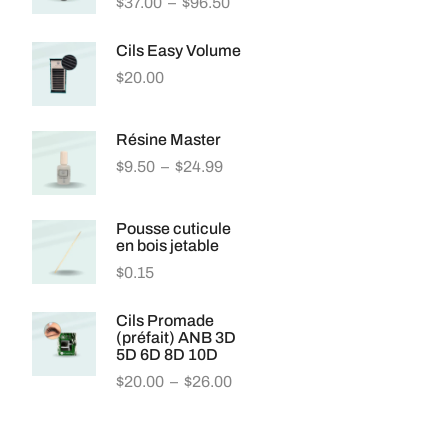
$
37.00
–
$
96.50
Cils Easy Volume
$
20.00
Résine Master
$
9.50
–
$
24.99
Pousse cuticule
en bois jetable
$
0.15
Cils Promade
(préfait) ANB 3D
5D 6D 8D 10D
$
20.00
–
$
26.00