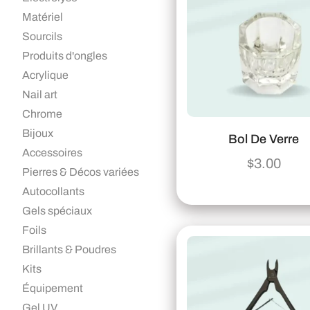
Matériel
Sourcils
Produits d'ongles
Acrylique
Nail art
Chrome
Bijoux
Bol De Verre
Accessoires
$
3.00
Pierres & Décos variées
Autocollants
Gels spéciaux
Foils
Brillants & Poudres
Kits
Équipement
Gel UV