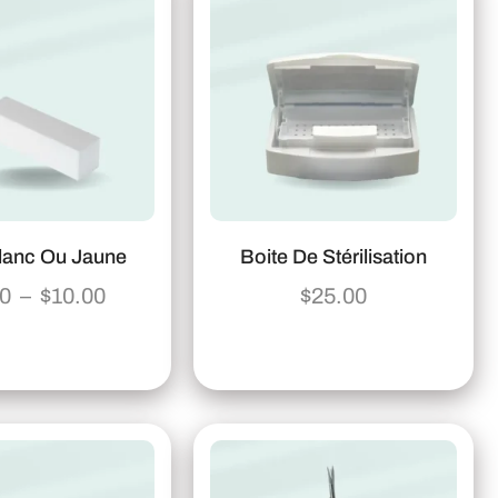
lanc Ou Jaune
Boite De Stérilisation
00
–
$
10.00
$
25.00