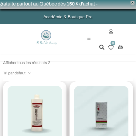
X
gratuite partout au Québec dès
150 $
d'achat -
Académie & Boutique Pro
0
Mon compte
Afficher tous les résultats 2
Tri par défaut