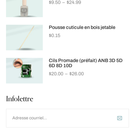
$
9.50
–
$
24.99
Pousse cuticule en bois jetable
$
0.15
Cils Promade (préfait) ANB 3D 5D
6D 8D 10D
$
20.00
–
$
26.00
Infolettre