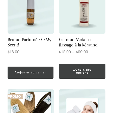
Brume Parfumée O’My
Gamme Mokeru
Scent!
(Lissage à la kératine)
$
16.00
$
12.00
–
$
99.99
Choix des
Ajouter au panier
options
PROMO !