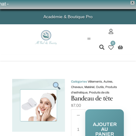
X
 -
Académie & Boutique Pro
0
Mon compte
Catégories
Vêtements
,
Autres
,
Cheveux
,
Matériel
,
Outils
,
Produits
d'esthétique
,
Produits de cils
Bandeau de tête
$
7.00
AJOUTER
AU
PANIER