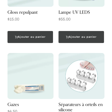
Gloss repulpant
Lampe UV LEDS
$
15.00
$
55.00
Ajouter au panier
Ajouter au panier
Gazes
Séparateurs à orteils en
silicone
$
4.50