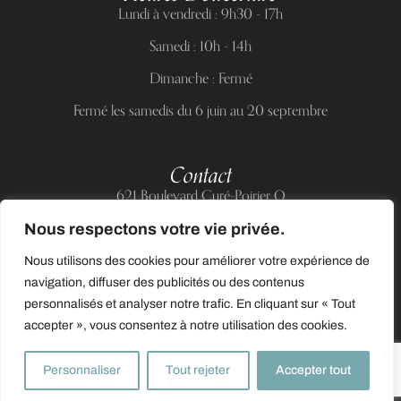
Lundi à vendredi : 9h30 - 17h
Samedi : 10h - 14h
Dimanche : Fermé
Fermé les samedis du 6 juin au 20 septembre
Contact
621 Boulevard Curé-Poirier O
Longueuil (Québec) J4J 5H2
Nous respectons votre vie privée.
Téléphone :
(514) 885-6217
Nous utilisons des cookies pour améliorer votre expérience de
Courriel :
support@allnailandbeauty.com
navigation, diffuser des publicités ou des contenus
personnalisés et analyser notre trafic. En cliquant sur « Tout
accepter », vous consentez à notre utilisation des cookies.
0
Personnaliser
Tout rejeter
Accepter tout
© 2025 Tous droits réservés à All Nail & Beauty