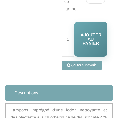
de
tampon
AJOUTER
AU
PANIER
Ajouter au favoris
Descriptions
Tampons imprégné d’une lotion nettoyante et
désinfectante à la chlorhexidine de digluconate 2 %