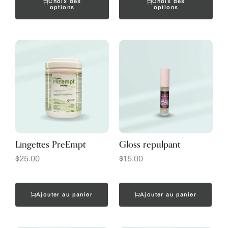
Choix des
Choix des
options
options
Lingettes PreEmpt
Gloss repulpant
$
25.00
$
15.00
Ajouter au panier
Ajouter au panier