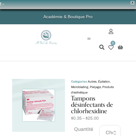
X
💗 
Académie & Boutique Pro
0
Mon compte
Catégories
Autres
,
Épilation
,
Microblading
,
Perçage
,
Produits
d'esthétique
Tampons
désinfectants de
chlorhexidine
$
0.35
–
$
25.00
Quantité