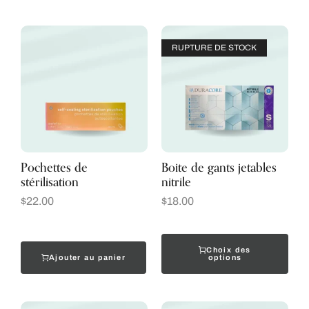
RUPTURE DE STOCK
Pochettes de
Boite de gants jetables
stérilisation
nitrile
$
22.00
$
18.00
Choix des
Ajouter au panier
options