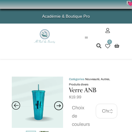
X
💗 -
Académie & Boutique Pro
0
Mon compte
Catégories
Nouveauté
,
Autres
,
Produits divers
Verre ANB
$
19.99
Choix
de
couleurs