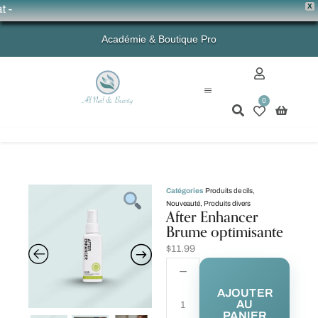
X
💗 
Académie & Boutique Pro
0
Mon compte
Catégories
Produits de cils
,
Nouveauté
,
Produits divers
After Enhancer
Brume optimisante
$
11.99
AJOUTER
AU
PANIER