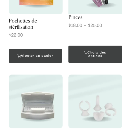
Pinces
Pochettes de
stérilisation
$
18.00
–
$
25.00
$
22.00
Choix des
Ajouter au panier
options