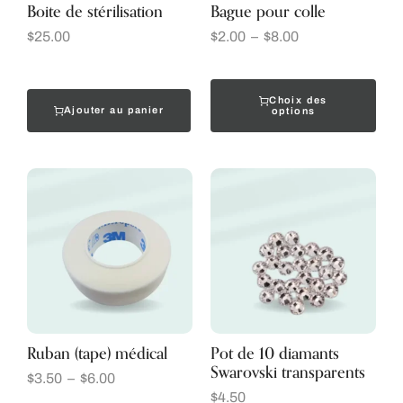
Boite de stérilisation
Bague pour colle
$
25.00
$
2.00
–
$
8.00
Choix des
Ajouter au panier
options
Ruban (tape) médical
Pot de 10 diamants
Swarovski transparents
$
3.50
–
$
6.00
$
4.50