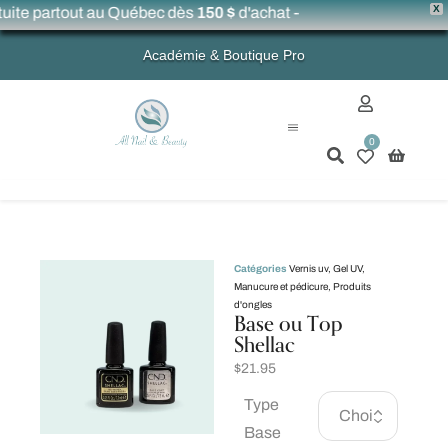
X
uite partout au Québec dès
150 $
d'achat -
Académie & Boutique Pro
0
Mon compte
Catégories
Vernis uv
,
Gel UV
,
Manucure et pédicure
,
Produits
d'ongles
Base ou Top
Shellac
$
21.95
Type
Base