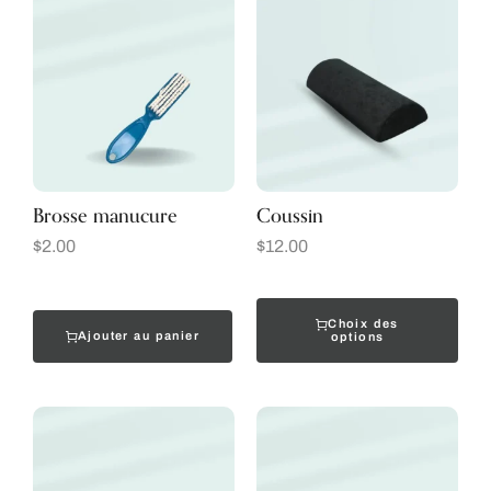
Brosse manucure
Coussin
$
2.00
$
12.00
Choix des
Ajouter au panier
options