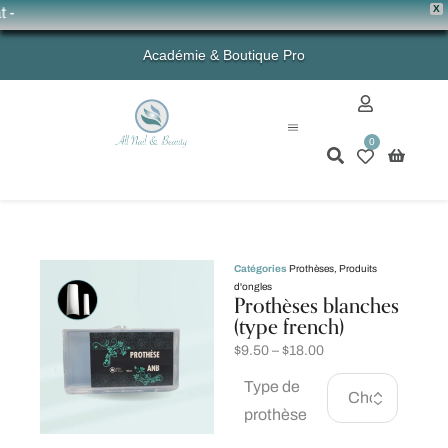
X
💗 
Académie & Boutique Pro
0
Mon compte
Catégories
Prothèses
,
Produits
d'ongles
Prothèses blanches
(type french)
$
9.50
–
$
18.00
Type de
prothèse