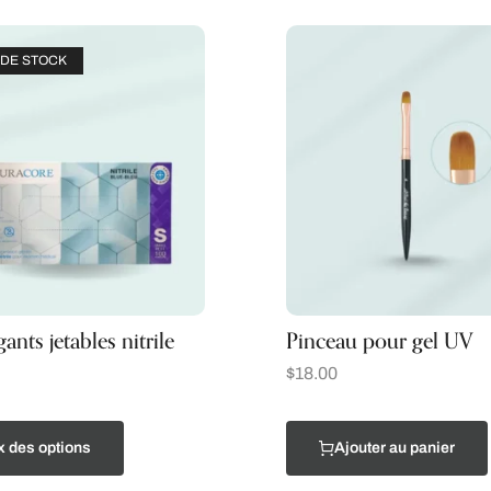
DE STOCK
ants jetables nitrile
Pinceau pour gel UV
$
18.00
x des options
Ajouter au panier