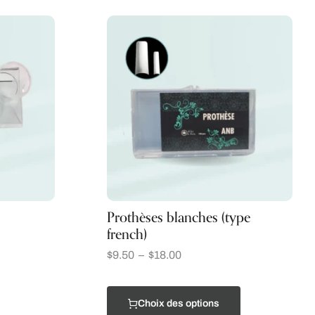
Prothèses blanches (type
french)
$
9.50
–
$
18.00
Choix des options