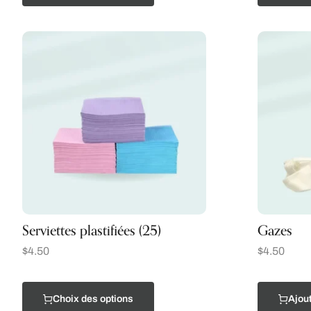
Serviettes plastifiées (25)
Gazes
$
4.50
$
4.50
Choix des options
Ajout