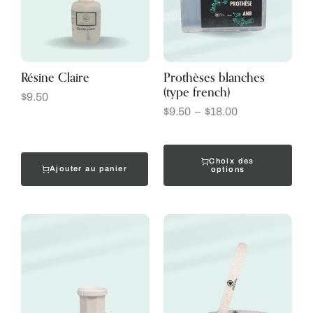
Résine Claire
Prothèses blanches
(type french)
$
9.50
$
9.50
–
$
18.00
Choix des
Ajouter au panier
options