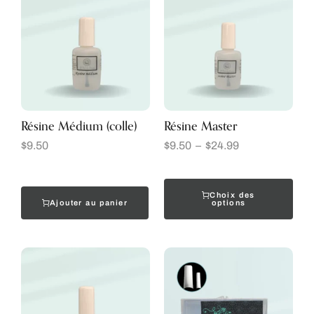
Résine Médium (colle)
Résine Master
$
9.50
$
9.50
–
$
24.99
Choix des
Ajouter au panier
options