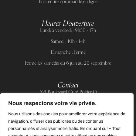
Procédure commande en ligne
Heures D'ouverture
Lundi à vendredi : 9h30 - 17h
Samedi : 10h - 14h
Dimanche : Fermé
Fermé les samedis du 6 juin au 20 septembre
Contact
621 Boulevard Curé-Poirier O
Longueuil (Québec) J4J 5H2
Nous respectons votre vie privée.
Téléphone :
(514) 885-6217
Nous utilisons des cookies pour améliorer votre expérience de
Courriel :
support@allnailandbeauty.com
navigation, diffuser des publicités ou des contenus
personnalisés et analyser notre trafic. En cliquant sur « Tout
accepter », vous consentez à notre utilisation des cookies.