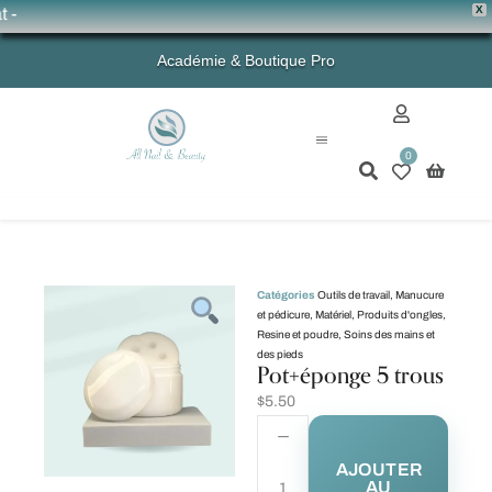
X
💗 
Académie & Boutique Pro
0
Mon compte
Catégories
Outils de travail
,
Manucure
et pédicure
,
Matériel
,
Produits d'ongles
,
Resine et poudre
,
Soins des mains et
des pieds
Pot+éponge 5 trous
$
5.50
AJOUTER
AU