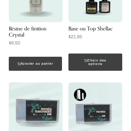
Résine de finition
Base ou Top Shellac
Crystal
$
21.95
$
9.50
Choix des
Ajouter au panier
options