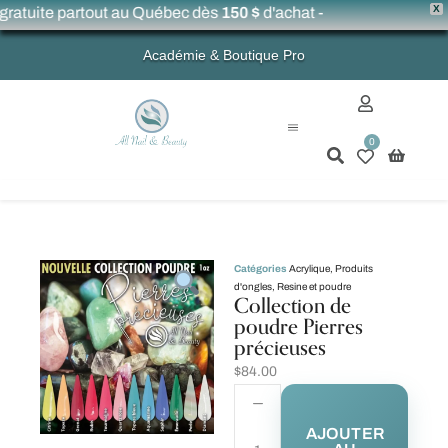
X
gratuite partout au Québec dès
150 $
d'achat -
Académie & Boutique Pro
0
Mon compte
Catégories
Acrylique
,
Produits
d'ongles
,
Resine et poudre
Collection de
poudre Pierres
précieuses
$
84.00
AJOUTER