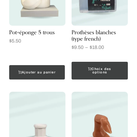
Pot+éponge 5 trous
Prothèses blanches
(type french)
$
5.50
$
9.50
–
$
18.00
Choix des
Ajouter au panier
options