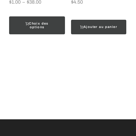
$
1.00
–
$
38.00
$
4.50
Choix des
Ajouter au panier
options