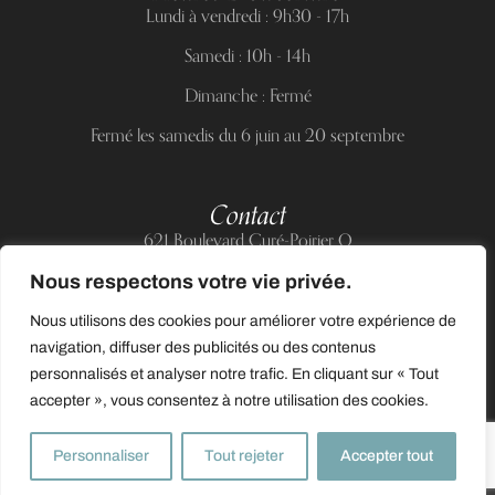
Lundi à vendredi : 9h30 - 17h
Samedi : 10h - 14h
Dimanche : Fermé
Fermé les samedis du 6 juin au 20 septembre
Contact
621 Boulevard Curé-Poirier O
Longueuil (Québec) J4J 5H2
Nous respectons votre vie privée.
Téléphone :
(514) 885-6217
Nous utilisons des cookies pour améliorer votre expérience de
Courriel :
support@allnailandbeauty.com
navigation, diffuser des publicités ou des contenus
personnalisés et analyser notre trafic. En cliquant sur « Tout
accepter », vous consentez à notre utilisation des cookies.
0
Personnaliser
Tout rejeter
Accepter tout
© 2025 Tous droits réservés à All Nail & Beauty