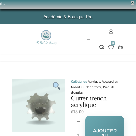
X
💗 
Académie & Boutique Pro
0
Mon compte
Catégories
Acrylique
,
Accessoires
,
Nail art
,
Outils de travail
,
Produits
d'ongles
Cutter french
acrylique
$
18.00
AJOUTER
AU