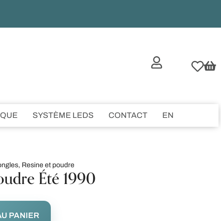
IQUE
SYSTÈME LEDS
CONTACT
EN
ongles
,
Resine et poudre
oudre Été 1990
U PANIER