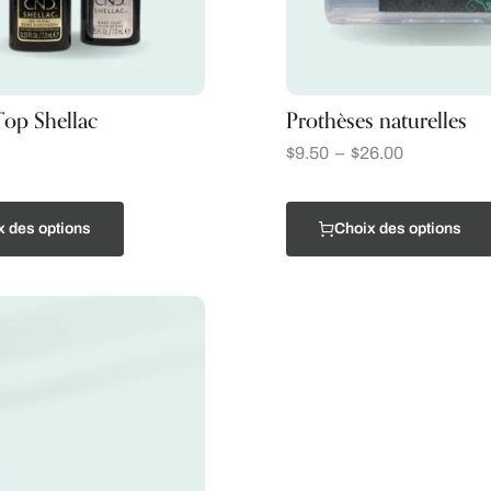
Top Shellac
Prothèses naturelles
$
9.50
–
$
26.00
x des options
Choix des options