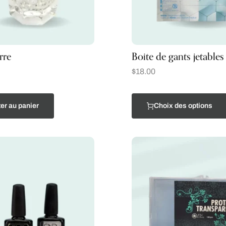
rre
Boite de gants jetables 
$
18.00
er au panier
Choix des options