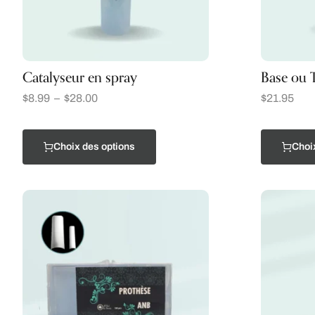
Catalyseur en spray
Base ou 
$
8.99
–
$
28.00
$
21.95
Choix des options
Choi