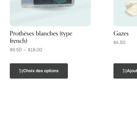
Prothèses blanches (type
Gazes
french)
$
4.50
$
9.50
–
$
18.00
Choix des options
Ajout