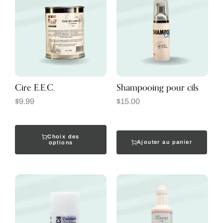
Cire E.E.C.
Shampooing pour cils
$
9.99
$
15.00
Choix des
Ajouter au panier
options