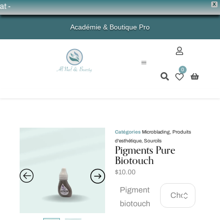
X
💗
Académie & Boutique Pro
0
Mon compte
Catégories
Microblading
,
Produits
d'esthétique
,
Sourcils
Pigments Pure
Biotouch
$
10.00
Pigment
biotouch