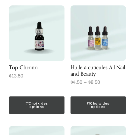
Top Chrono
Huile à cuticules All Nail
and Beauty
$
13.50
$
4.50
–
$
8.50
Choix des
Choix des
options
options