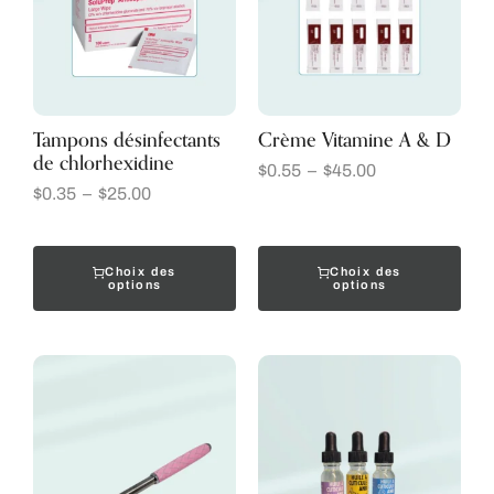
Tampons désinfectants
Crème Vitamine A & D
de chlorhexidine
$
0.55
–
$
45.00
$
0.35
–
$
25.00
Choix des
Choix des
options
options