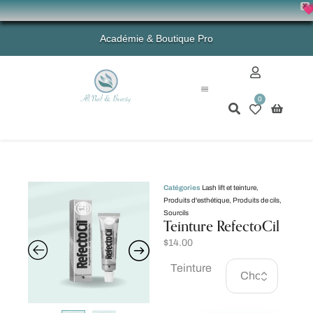
X
💗 -
Académie & Boutique Pro
0
Mon compte
Catégories
Lash lift et teinture
,
Produits d'esthétique
,
Produits de cils
,
Sourcils
Teinture RefectoCil
$
14.00
Teinture