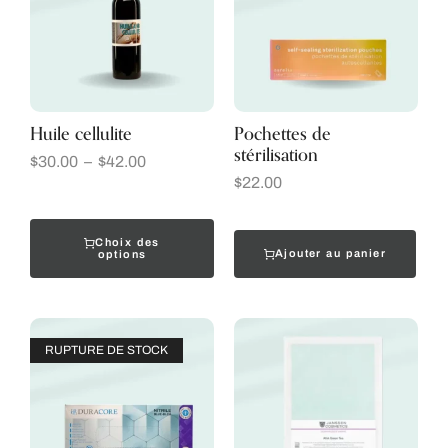
Huile cellulite
Pochettes de
stérilisation
$
30.00
–
$
42.00
$
22.00
Choix des
Ajouter au panier
options
RUPTURE DE STOCK