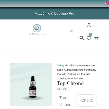
X
💗 
Académie & Boutique Pro
0
Mon compte
Catégories
Soins des mains et des
pieds
,
Autres
,
Manucure et pédicure
,
Produits d'esthétique
,
Produits
d'ongles
,
Produits divers
Top Chrono
$
13.50
Top
chrono