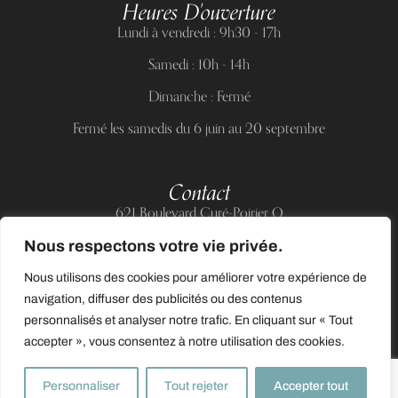
Heures D'ouverture
Lundi à vendredi : 9h30 - 17h
Samedi : 10h - 14h
Dimanche : Fermé
Fermé les samedis du 6 juin au 20 septembre
Contact
621 Boulevard Curé-Poirier O
Longueuil (Québec) J4J 5H2
Nous respectons votre vie privée.
Téléphone :
(514) 885-6217
Nous utilisons des cookies pour améliorer votre expérience de
Courriel :
support@allnailandbeauty.com
navigation, diffuser des publicités ou des contenus
personnalisés et analyser notre trafic. En cliquant sur « Tout
accepter », vous consentez à notre utilisation des cookies.
0
Personnaliser
Tout rejeter
Accepter tout