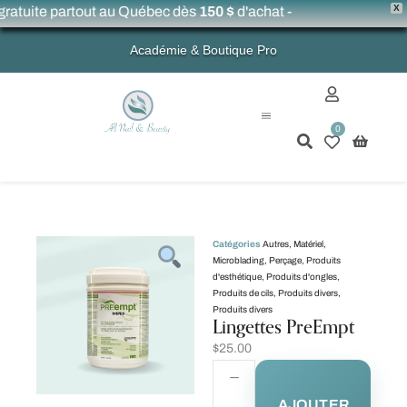
X
ratuite partout au Québec dès
150 $
d'achat -
Académie & Boutique Pro
0
Mon compte
Catégories
Autres
,
Matériel
,
Microblading
,
Perçage
,
Produits
d'esthétique
,
Produits d'ongles
,
Produits de cils
,
Produits divers
,
Produits divers
Lingettes PreEmpt
$
25.00
AJOUTER