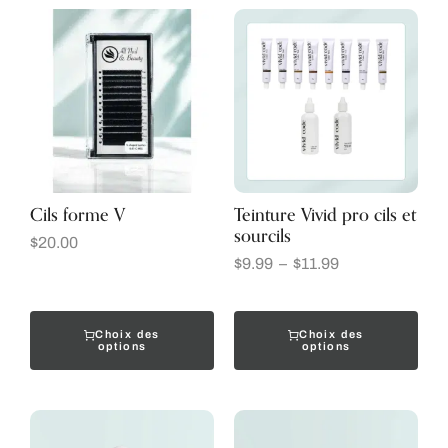
Cils forme V
Teinture Vivid pro cils et
sourcils
$
20.00
$
9.99
–
$
11.99
Choix des
Choix des
options
options