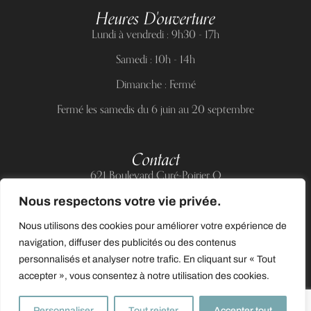
Heures D'ouverture
Lundi à vendredi : 9h30 - 17h
Samedi : 10h - 14h
Dimanche : Fermé
Fermé les samedis du 6 juin au 20 septembre
Contact
621 Boulevard Curé-Poirier O
Longueuil (Québec) J4J 5H2
Nous respectons votre vie privée.
Téléphone :
(514) 885-6217
Nous utilisons des cookies pour améliorer votre expérience de
Courriel :
support@allnailandbeauty.com
navigation, diffuser des publicités ou des contenus
personnalisés et analyser notre trafic. En cliquant sur « Tout
accepter », vous consentez à notre utilisation des cookies.
0
Personnaliser
Tout rejeter
Accepter tout