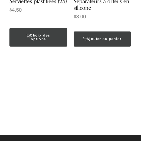
Serviettes plastifiées (25)
Séparateurs à orteils en
silicone
$
4.50
$
8.00
Choix des
Ajouter au panier
options