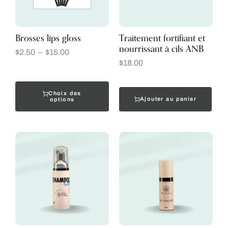
Brosses lips gloss
Traitement fortifiant et
nourrissant à cils ANB
$
2.50
–
$
15.00
$
18.00
Choix des
Ajouter au panier
options