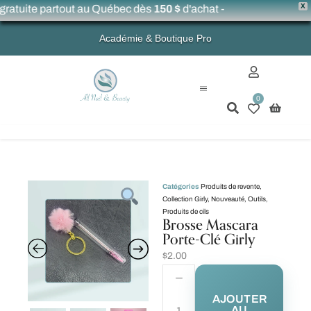
X
ratuite partout au Québec dès
150 $
d'achat -
Académie & Boutique Pro
0
Mon compte
Catégories
Produits de revente
,
Collection Girly
,
Nouveauté
,
Outils
,
Produits de cils
Brosse Mascara
Porte-Clé Girly
$
2.00
AJOUTER
AU