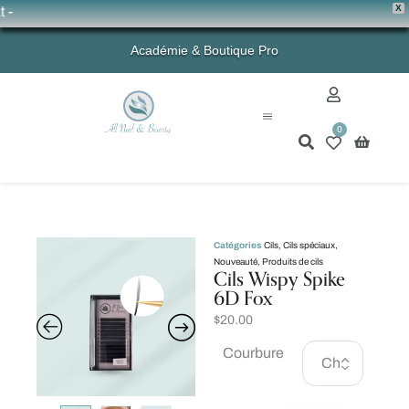
X
💗 
Académie & Boutique Pro
0
Mon compte
Catégories
Cils
,
Cils spéciaux
,
Nouveauté
,
Produits de cils
Cils Wispy Spike
6D Fox
$
20.00
Courbure