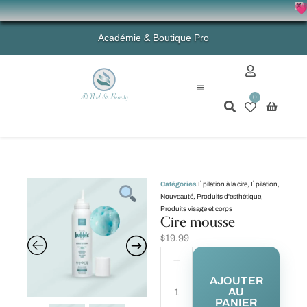
X
💗 - 
Académie & Boutique Pro
0
Mon compte
Catégories
Épilation à la cire
,
Épilation
,
Nouveauté
,
Produits d'esthétique
,
Produits visage et corps
Cire mousse
$
19.99
AJOUTER
AU
PANIER