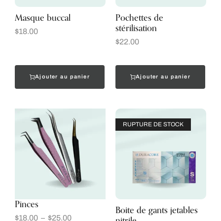
Masque buccal
Pochettes de
stérilisation
$
18.00
$
22.00
Ajouter au panier
Ajouter au panier
RUPTURE DE STOCK
Pinces
Boite de gants jetables
nitrile
$
18.00
–
$
25.00