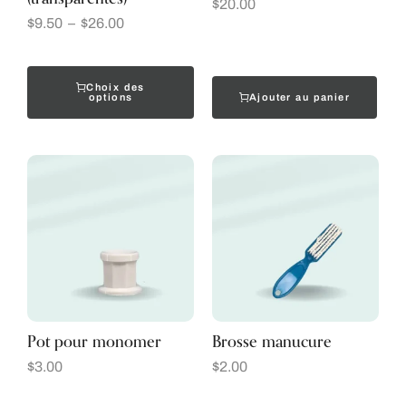
$
20.00
$
9.50
–
$
26.00
Choix des
Ajouter au panier
options
Pot pour monomer
Brosse manucure
$
3.00
$
2.00