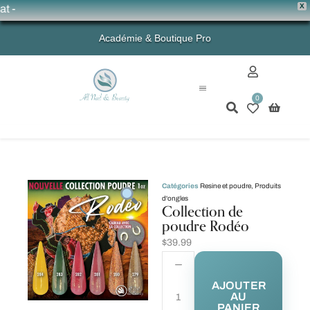
X
💗
Académie & Boutique Pro
0
Mon compte
Catégories
Resine et poudre
,
Produits
d'ongles
Collection de
poudre Rodéo
$
39.99
AJOUTER
AU
PANIER