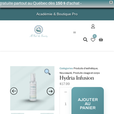
X
ratuite partout au Québec dès
150 $
d'achat -
Académie & Boutique Pro
0
Mon compte
Catégories
Produits d'esthétique
,
Nouveauté
,
Produits visage et corps
Hydria Infusion
$
17.99
AJOUTER
AU
PANIER