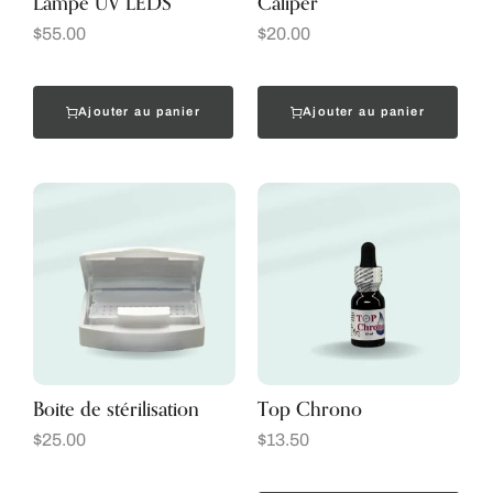
Lampe UV LEDS
Caliper
$
55.00
$
20.00
Ajouter au panier
Ajouter au panier
Boite de stérilisation
Top Chrono
$
25.00
$
13.50