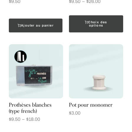
$
9.50
$
9.50
–
$
26.00
Choix des
Ajouter au panier
options
Prothèses blanches
Pot pour monomer
(type french)
$
3.00
$
9.50
–
$
18.00