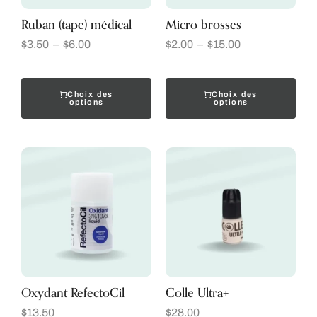
Ruban (tape) médical
Micro brosses
$
3.50
–
$
6.00
$
2.00
–
$
15.00
Choix des
Choix des
options
options
Oxydant RefectoCil
Colle Ultra+
$
13.50
$
28.00