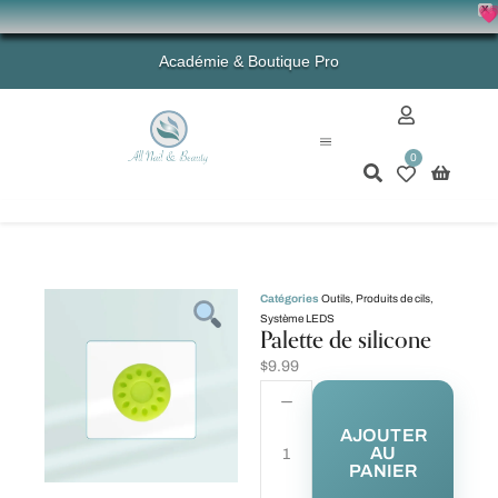
X
💗 -
Académie & Boutique Pro
0
Mon compte
Catégories
Outils
,
Produits de cils
,
Système LEDS
Palette de silicone
$
9.99
AJOUTER
AU
PANIER