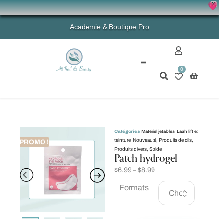
X
💗 - 
Académie & Boutique Pro
0
Mon compte
Catégories
Matériel jetables
,
Lash lift et
teinture
,
Nouveauté
,
Produits de cils
,
PROMO !
Produits divers
,
Solde
Patch hydrogel
$
6.99
–
$
8.99
Formats