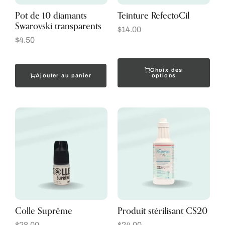
Pot de 10 diamants
Teinture RefectoCil
Swarovski transparents
$
14.00
$
4.50
Choix des
Ajouter au panier
options
Colle Suprême
Produit stérilisant CS20
$
28.00
$
24.00