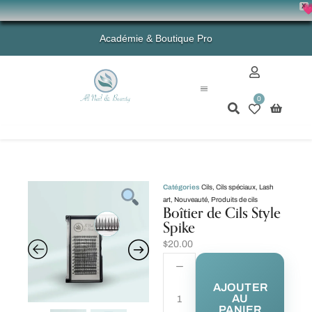
X
💗 -
Académie & Boutique Pro
0
Mon compte
Catégories
Cils
,
Cils spéciaux
,
Lash
art
,
Nouveauté
,
Produits de cils
Boîtier de Cils Style
Spike
$
20.00
AJOUTER
AU
PANIER