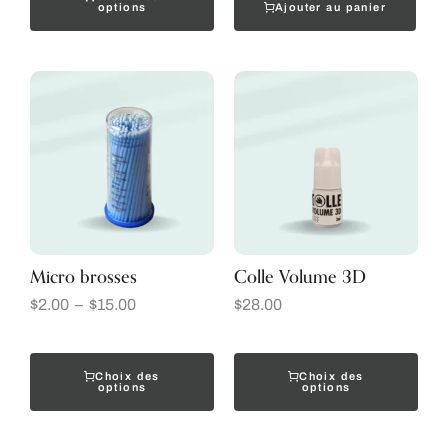
Ajouter au panier
options
Micro brosses
Colle Volume 3D
$
2.00
–
$
15.00
$
28.00
Choix des
Choix des
options
options