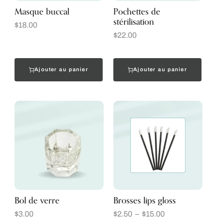
Masque buccal
Pochettes de
stérilisation
$
18.00
$
22.00
Ajouter au panier
Ajouter au panier
Bol de verre
Brosses lips gloss
$
3.00
$
2.50
–
$
15.00