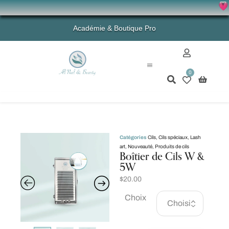
X
💗 - 
Académie & Boutique Pro
0
Mon compte
Catégories
Cils
,
Cils spéciaux
,
Lash
art
,
Nouveauté
,
Produits de cils
Boîtier de Cils W &
5W
$
20.00
Choix