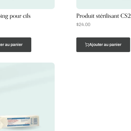
ng pour cils
Produit stérilisant CS
$
24.00
er au panier
Ajouter au panier