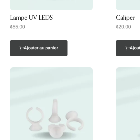
Lampe UV LEDS
Caliper
$
55.00
$
20.00
Ajouter au panier
Ajout