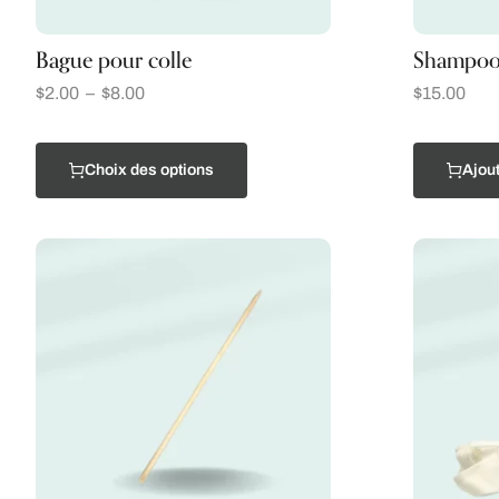
Bague pour colle
Shampooi
$
2.00
–
$
8.00
$
15.00
Choix des options
Ajout