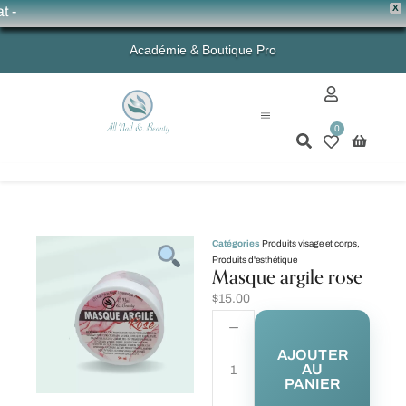
X
💗
Académie & Boutique Pro
0
Mon compte
Catégories
Produits visage et corps
,
Produits d'esthétique
Masque argile rose
$
15.00
AJOUTER
AU
PANIER