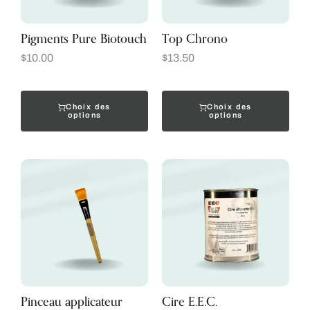
Pigments Pure Biotouch
Top Chrono
$
10.00
$
13.50
Choix des
Choix des
options
options
Pinceau applicateur
Cire E.E.C.