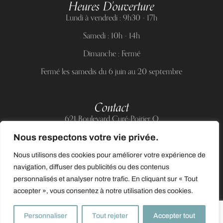
Heures D'ouverture
Lundi à vendredi : 9h30 - 17h
Samedi : 10h - 14h
Dimanche : Fermé
Fermé les samedis du 6 juin au 20 septembre
Contact
621 Boulevard Curé-Poirier O
Longueuil (Québec) J4J 5H2
Nous respectons votre vie privée.
Téléphone :
(514) 885-6217
Nous utilisons des cookies pour améliorer votre expérience de
Courriel :
support@allnailandbeauty.com
navigation, diffuser des publicités ou des contenus
personnalisés et analyser notre trafic. En cliquant sur « Tout
accepter », vous consentez à notre utilisation des cookies.
0
Personnaliser
Tout rejeter
Accepter tout