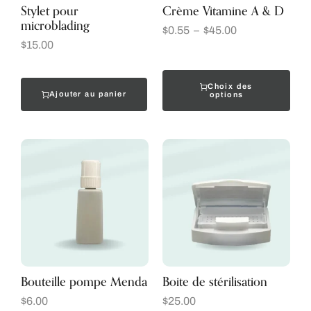
Stylet pour
Crème Vitamine A & D
microblading
$
0.55
–
$
45.00
$
15.00
Choix des
Ajouter au panier
options
Bouteille pompe Menda
Boite de stérilisation
$
6.00
$
25.00