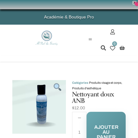
X
💗 -
Académie & Boutique Pro
0
Mon compte
Catégories
Produits visage et corps
,
Produits d'esthétique
Nettoyant doux
ANB
$
12.00
AJOUTER
AU
PANIER